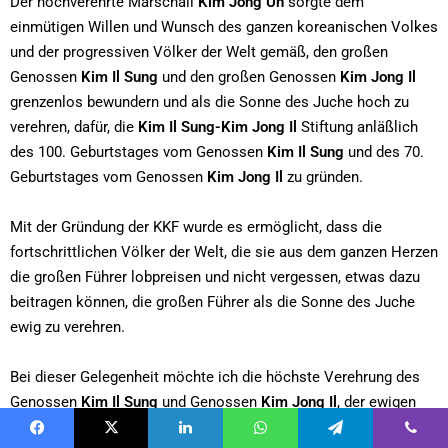
Der hochverehrte Marschall
Kim Jong Un
sorgte dem
einmütigen Willen und Wunsch des ganzen koreanischen Volkes
und der progressiven Völker der Welt gemäß, den großen
Genossen
Kim Il Sung
und den großen Genossen
Kim Jong Il
grenzenlos bewundern und als die Sonne des Juche hoch zu
verehren, dafür, die
Kim Il Sung-Kim Jong Il
Stiftung anläßlich
des 100. Geburtstages vom Genossen
Kim Il Sung
und des 70.
Geburtstages vom Genossen
Kim Jong Il
zu gründen.
Mit der Gründung der KKF wurde es ermöglicht, dass die
fortschrittlichen Völker der Welt, die sie aus dem ganzen Herzen
die großen Führer lobpreisen und nicht vergessen, etwas dazu
beitragen können, die großen Führer als die Sonne des Juche
ewig zu verehren.
Bei dieser Gelegenheit möchte ich die höchste Verehrung des
Genossen
Kim Il Sung
und Genossen
Kim Jong Il
, der ewigen
Führer der koreanischen Revolution und der Sache für weltweite