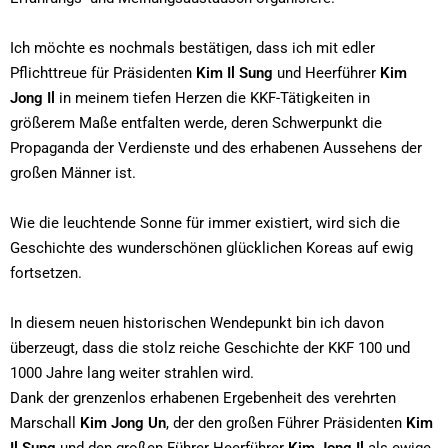
Ich möchte es nochmals bestätigen, dass ich mit edler
Pflichttreue für Präsidenten
Kim Il Sung
und Heerführer
Kim
Jong Il
in meinem tiefen Herzen die KKF-Tätigkeiten in
größerem Maße entfalten werde, deren Schwerpunkt die
Propaganda der Verdienste und des erhabenen Aussehens der
großen Männer ist.
Wie die leuchtende Sonne für immer existiert, wird sich die
Geschichte des wunderschönen glücklichen Koreas auf ewig
fortsetzen.
In diesem neuen historischen Wendepunkt bin ich davon
überzeugt, dass die stolz reiche Geschichte der KKF 100 und
1000 Jahre lang weiter strahlen wird.
Dank der grenzenlos erhabenen Ergebenheit des verehrten
Marschall
Kim Jong Un
, der den großen Führer Präsidenten
Kim
Il Sung
und den großen Führer Heerführer
Kim Jong Il
als ewige